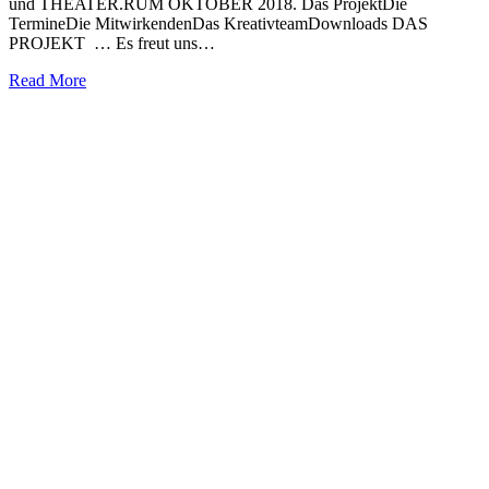
und THEATER.RUM OKTOBER 2018. Das ProjektDie
TermineDie MitwirkendenDas KreativteamDownloads DAS
PROJEKT … Es freut uns…
Read More