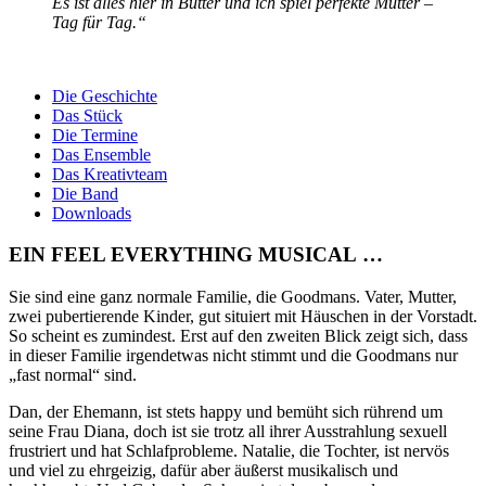
Es ist alles hier in Butter und ich spiel perfekte Mutter –
Tag für Tag.“
Die Geschichte
Das Stück
Die Termine
Das Ensemble
Das Kreativteam
Die Band
Downloads
EIN FEEL EVERYTHING MUSICAL …
Sie sind eine ganz normale Familie, die Goodmans. Vater, Mutter,
zwei pubertierende Kinder, gut situiert mit Häuschen in der Vorstadt.
So scheint es zumindest. Erst auf den zweiten Blick zeigt sich, dass
in dieser Familie irgendetwas nicht stimmt und die Goodmans nur
„fast normal“ sind.
Dan, der Ehemann, ist stets happy und bemüht sich rührend um
seine Frau Diana, doch ist sie trotz all ihrer Ausstrahlung sexuell
frustriert und hat Schlafprobleme. Natalie, die Tochter, ist nervös
und viel zu ehrgeizig, dafür aber äußerst musikalisch und