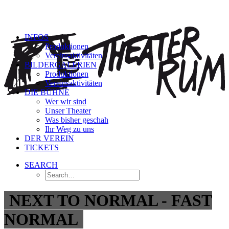
INFOS
Produktionen
Vereinsaktivitäten
BILDERGALERIEN
Produktionen
Vereinsaktivitäten
DIE BÜHNE
Wer wir sind
Unser Theater
Was bisher geschah
Ihr Weg zu uns
DER VEREIN
TICKETS
SEARCH
NEXT TO NORMAL - FAST
NORMAL