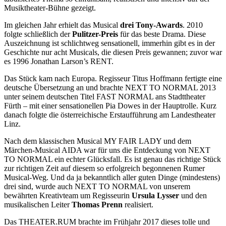
Musiktheater-Bühne gezeigt.
Im gleichen Jahr erhielt das Musical
drei Tony-Awards
. 2010
folgte schließlich der
Pulitzer-Preis
für das beste Drama. Diese
Auszeichnung ist schlichtweg sensationell, immerhin gibt es in der
Geschichte nur acht Musicals, die diesen Preis gewannen; zuvor war
es 1996 Jonathan Larson’s RENT.
Das Stück kam nach Europa. Regisseur Titus Hoffmann fertigte eine
deutsche Übersetzung an und brachte NEXT TO NORMAL 2013
unter seinem deutschen Titel FAST NORMAL ans Stadttheater
Fürth – mit einer sensationellen Pia Dowes in der Hauptrolle. Kurz
danach folgte die österreichische Erstaufführung am Landestheater
Linz.
Nach dem klassischen Musical MY FAIR LADY und dem
Märchen-Musical AIDA war für uns die Entdeckung von NEXT
TO NORMAL ein echter Glücksfall. Es ist genau das richtige Stück
zur richtigen Zeit auf diesem so erfolgreich begonnenen Rumer
Musical-Weg. Und da ja bekanntlich aller guten Dinge (mindestens)
drei sind, wurde auch NEXT TO NORMAL von unserem
bewährten Kreativteam um Regisseurin
Ursula Lysser
und den
musikalischen Leiter
Thomas Prenn
realisiert.
Das THEATER.RUM brachte im Frühjahr 2017 dieses tolle und