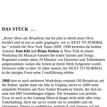
DAS STÜCK …
„Keine Show am Broadway hat bis jetzt so direkt unser Herz
berührt und ist uns so nahe gegangen, wie es NEXT TO NORMAL
tut.“
schrieb die New York Times 2009. 1998 kreierten die beiden
Autoren
Tom
Kitt
und
Brian Yorkey
in New York in einem
Workshop für Musical-Autoren die ersten Szenen und Songs.
Begeistert wurden diese 20 Minuten von Dozenten und Teilnehmern
aufgenommen, sodass die Arbeit an ihrem Werk fortgesetzt wurde.
Dennoch sollte es über 10 Jahre dauern, bis NEXT TO NORMAL
in der jetzigen Form seine Uraufführung erlebte.
2008
kam es nach mehreren Workshops erstmals Off-Broadway auf
die Bühne, spielte dann ein Jahr in Virginia, bevor es 2009 seine
umjubelte Premiere am New Yorker Broadway feierte, der dort en-
suite fast 800 Vorstellungen folgten. Die Sensation war perfekt:
Zwar ist auch in der Gattung Musical längst nicht mehr alles reine
Unterhaltung, doch nie zuvor wurde ein so sensibles und oft
tabuisiertes Thema so einfühlsam, realistisch und intensiv auf der