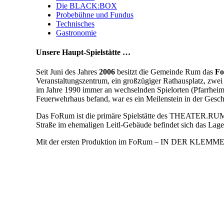
Die BLACK:BOX
Probebühne und Fundus
Technisches
Gastronomie
Unsere Haupt-Spielstätte …
Seit Juni des Jahres
2006
besitzt die Gemeinde Rum das
F
Veranstaltungszentrum, ein großzügiger Rathausplatz, zw
im Jahre 1990 immer an wechselnden Spielorten (Pfarrhe
Feuerwehrhaus befand, war es ein Meilenstein in der Gesc
Das FoRum ist die primäre Spielstätte des THEATER.RUM. A
Straße im ehemaligen Leitl-Gebäude befindet sich das Lag
Mit der ersten Produktion im FoRum – IN DER KLEMME