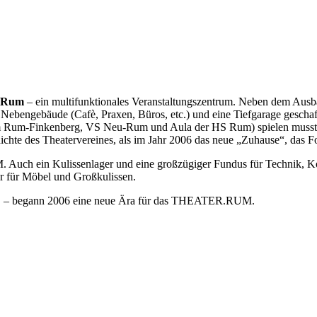
oRum
– ein multifunktionales Veranstaltungszentrum. Neben dem Ausb
ei Nebengebäude (Cafè, Praxen, Büros, etc.) und eine Tiefgarage g
im Rum-Finkenberg, VS Neu-Rum und Aula der HS Rum) spielen musste 
hichte des Theatervereines, als im Jahr 2006 das neue „Zuhause“, das
uch ein Kulissenlager und eine großzügiger Fundus für Technik, Kost
er für Möbel und Großkulissen.
 – begann 2006 eine neue Ära für das THEATER.RUM.