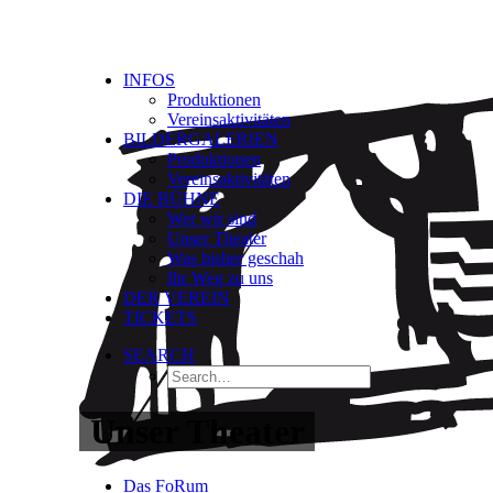
INFOS
Produktionen
Vereinsaktivitäten
BILDERGALERIEN
Produktionen
Vereinsaktivitäten
DIE BÜHNE
Wer wir sind
Unser Theater
Was bisher geschah
Ihr Weg zu uns
DER VEREIN
TICKETS
SEARCH
Unser Theater
Das FoRum