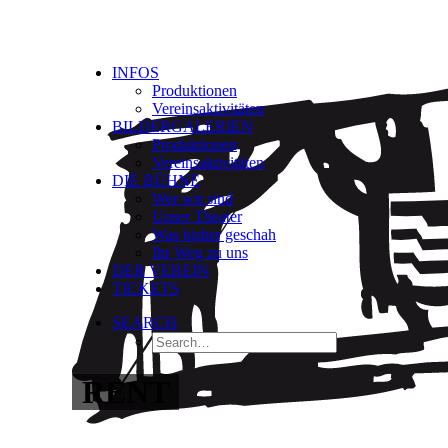
INFOS
Produktionen
Vereinsaktivitäten
BILDERGALERIEN
Produktionen
Vereinsaktivitäten
DIE BÜHNE
Wer wir sind
Unser Theater
Was bisher geschah
Ihr Weg zu uns
DER VEREIN
TICKETS
SEARCH
RENT