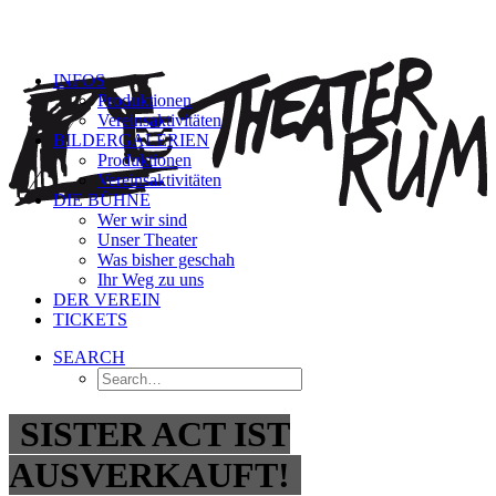
INFOS
Produktionen
Vereinsaktivitäten
BILDERGALERIEN
Produktionen
Vereinsaktivitäten
DIE BÜHNE
Wer wir sind
Unser Theater
Was bisher geschah
Ihr Weg zu uns
DER VEREIN
TICKETS
SEARCH
SISTER ACT IST
AUSVERKAUFT!