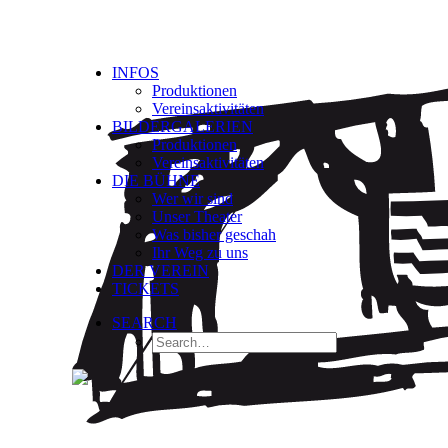
INFOS
Produktionen
Vereinsaktivitäten
BILDERGALERIEN
Produktionen
Vereinsaktivitäten
DIE BÜHNE
Wer wir sind
Unser Theater
Was bisher geschah
Ihr Weg zu uns
DER VEREIN
TICKETS
SEARCH