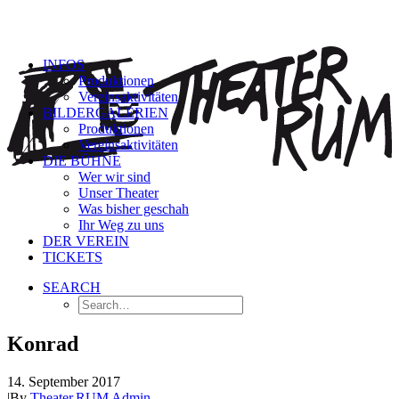
INFOS
Produktionen
Vereinsaktivitäten
BILDERGALERIEN
Produktionen
Vereinsaktivitäten
DIE BÜHNE
Wer wir sind
Unser Theater
Was bisher geschah
Ihr Weg zu uns
DER VEREIN
TICKETS
SEARCH
Konrad
14. September 2017
|
By
Theater.RUM Admin