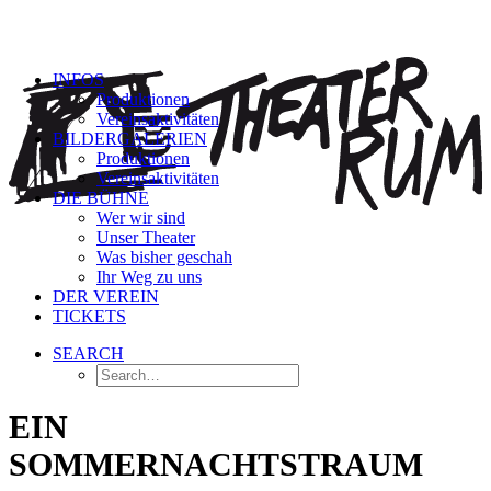
INFOS
Produktionen
Vereinsaktivitäten
BILDERGALERIEN
Produktionen
Vereinsaktivitäten
DIE BÜHNE
Wer wir sind
Unser Theater
Was bisher geschah
Ihr Weg zu uns
DER VEREIN
TICKETS
SEARCH
EIN
SOMMERNACHTSTRAUM